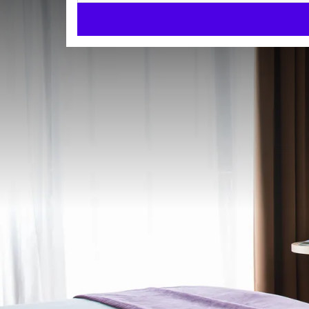
Chambre Supérieure avec 
SUPERIOR
20m²
Lits jumeaux
Douche à l'italienne
Arrivée à partir de 14:30
Départ jusqu'à 11:30
Chambre Supérieure avec 
et élégance pour un séjour 
Découvrez le charme de notre
Chambre Supérieure
pour vous offrir un séjour alliant confort et fonction
CHAMBRE
voyageurs souhaitant partager un hébergement tou
Lits jumeaux