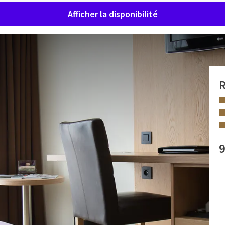
Afficher la disponibilité
Lits Jumeaux
R
Lits Jumeaux – Confort moderne
9
à Nivelles
 avec Lits Jumeaux
, un espace moderne et raffiné pensé
nalité à l’Hôtel Van der Valk Nivelles. Parfaite pour les
 INSTALLATIONS
t en conservant leur espace personnel.
Douche à l'italienne