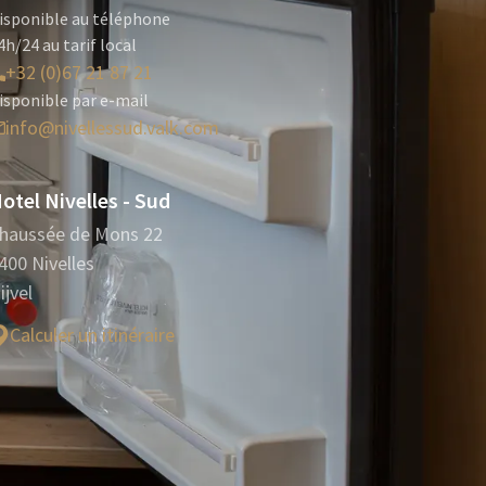
isponible au téléphone
4h/24 au tarif local
+32 (0)67 21 87 21
isponible par e-mail
info@nivellessud.valk.com
otel Nivelles - Sud
haussée de Mons 22
400 Nivelles
ijvel
Calculer un itinéraire