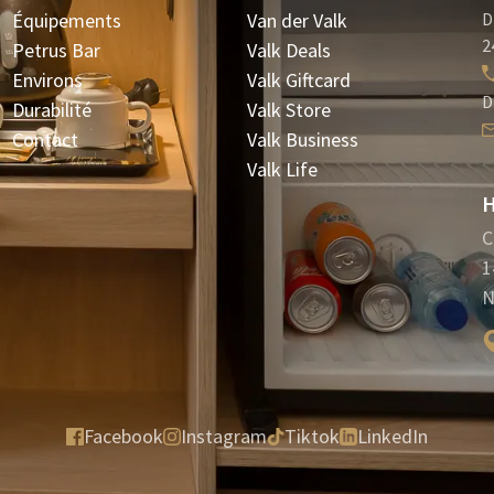
Équipements
Van der Valk
D
2
Petrus Bar
Valk Deals
Environs
Valk Giftcard
D
Durabilité
Valk Store
Contact
Valk Business
Valk Life
H
C
1
N
Facebook
Instagram
Tiktok
LinkedIn