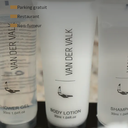
Parking gratuit
Restaurant
Non-fumeur
re comprenant piscine, spa et sauna
(supplément de 15 €).
ivelles vous place à proximité des principales attractions du
aterloo et Charleroi.
 dès aujourd’hui et profitez d’un séjour confortable,