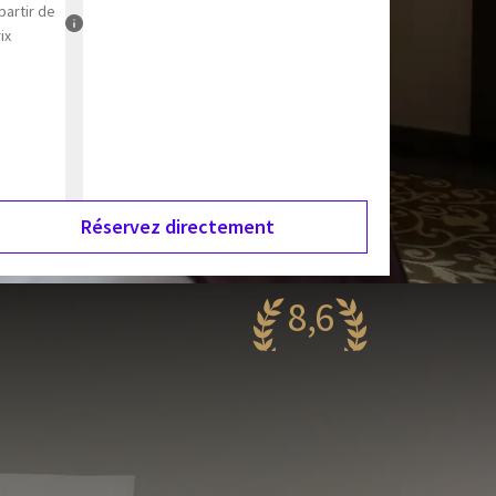
partir de
ix
Réservez directement
8,6
antastique
56 reviews