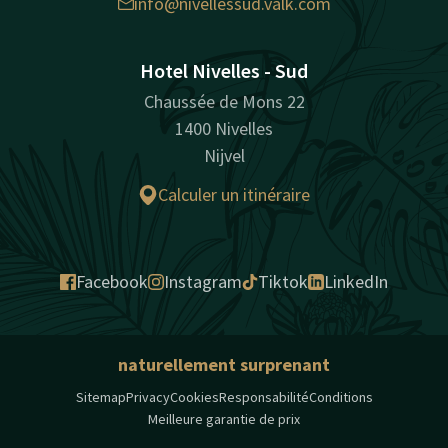
info@nivellessud.valk.com
Hotel Nivelles - Sud
Chaussée de Mons 22
1400 Nivelles
Nijvel
Calculer un itinéraire
Facebook
Instagram
Tiktok
LinkedIn
naturellement surprenant
Sitemap
Privacy
Cookies
Responsabilité
Conditions
Meilleure garantie de prix