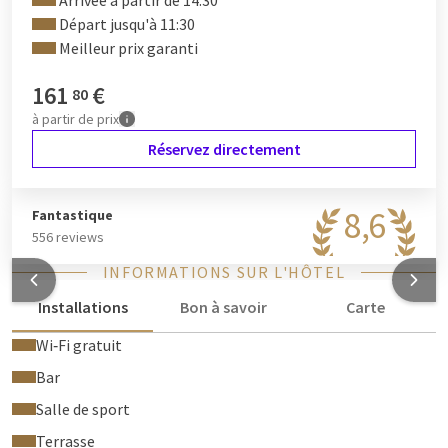
Arrivée à partir de 14:30
Départ jusqu'à 11:30
Meilleur prix garanti
161
€
80
à partir de
prix
Réservez directement
8,6
Fantastique
556 reviews
INFORMATIONS SUR L'HÔTEL
Installations
Bon à savoir
Carte
Wi‑Fi gratuit
Bar
Salle de sport
Terrasse