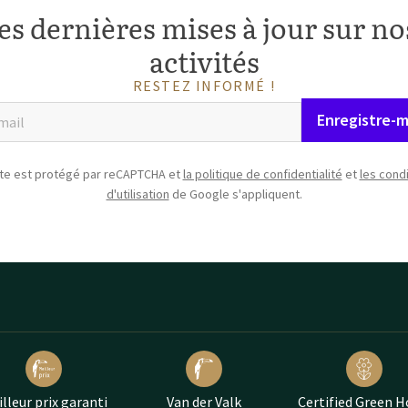
es dernières mises à jour sur nos
activités
RESTEZ INFORMÉ !
Enregistre-m
ite est protégé par reCAPTCHA et
la politique de confidentialité
et
les cond
d'utilisation
de Google s'appliquent.
lleur prix garanti
Van der Valk
Certified Green H