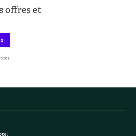
 offres et
oi
itions
otel