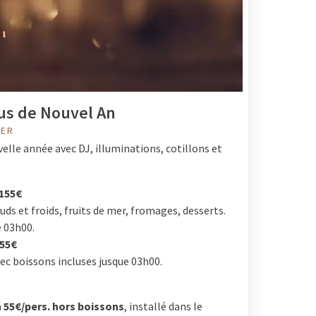
us de Nouvel An
IER
velle année avec DJ, illuminations, cotillons et
 155€
ds et froids, fruits de mer, fromages, desserts.
e 03h00.
155€
c boissons incluses jusque 03h00.
à
55€/pers. hors boissons
, installé dans le