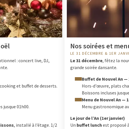
oël
Nos soirées et men
LE 31 DÉCEMBRE & 1ER JANV
ionnel : concert live, DJ,
Le 31 décembre
, fêtez la nou
ante.
grande soirée dansante.
Buffet de Nouvel An —
cooking et buffet de desserts.
Hors-d'œuvre, plats chau
Boissons incluses jusqu
Menu de Nouvel An — 
s jusque 01h00.
Menu gastronomique ave
Le jour de l’An (1er janvier)
oissons
, installé à l’étage. 1/2
Un
buffet lunch
est proposé 