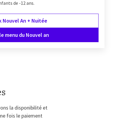
nfants de -12 ans.
k Nouvel An + Nuitée
 le menu du Nouvel an
es
ns la disponibilité et
une fois le paiement