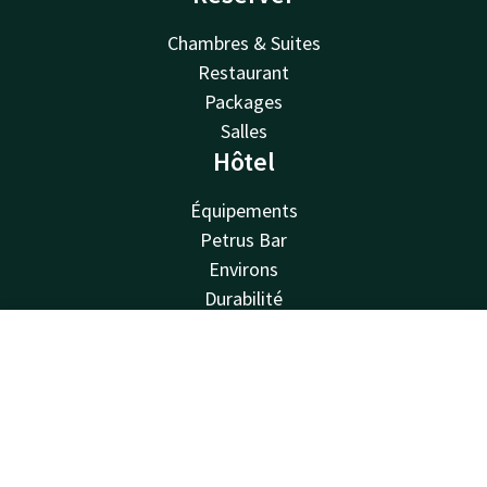
Chambres & Suites
Restaurant
Packages
Salles
Hôtel
Équipements
Petrus Bar
Environs
Durabilité
Contact
Van der Valk
Contact
Compte
FR
Van der Valk
Réserver
Valk Deals
Valk Giftcard