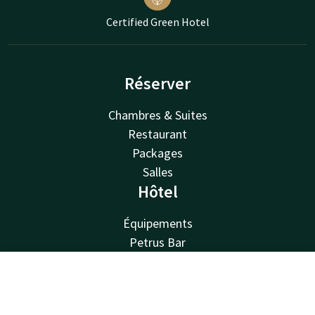
Certified Green Hotel
Réserver
Chambres & Suites
Restaurant
Packages
Salles
Hôtel
Équipements
Petrus Bar
Environs
Durabilité
Contact
Compte
FR
Contact
Réserver