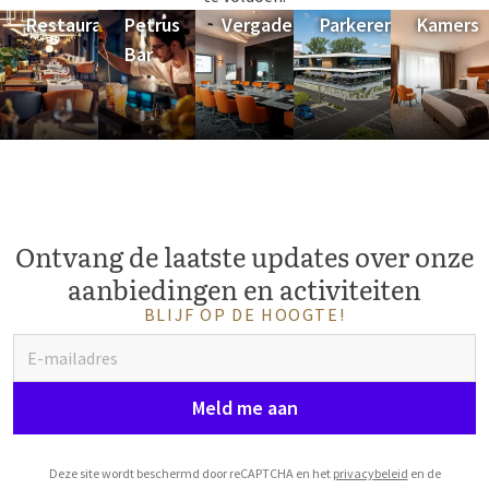
Restaurant
Petrus
Vergaderruimtes
Parkeren
Kamers
Bar
Ontvang de laatste updates over onze
aanbiedingen en activiteiten
BLIJF OP DE HOOGTE!
Meld me aan
Deze site wordt beschermd door reCAPTCHA en het
privacybeleid
en de