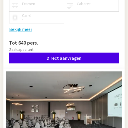
Examen
Cabaret
-
-
Carré
-
Bekijk meer
Tot 640 pers.
Zaalcapaciteit
Direct aanvragen