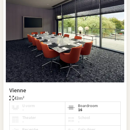
Vienne
43m²
U-vorm
Boardroom
-
16
Theater
School
-
-
Receptie
Gala diner