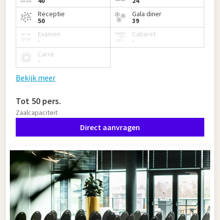
40
24
Receptie
Gala diner
50
39
Examen
Cabaret
-
-
Carré
-
Bekijk meer
Tot 50 pers.
Zaalcapaciteit
Direct aanvragen