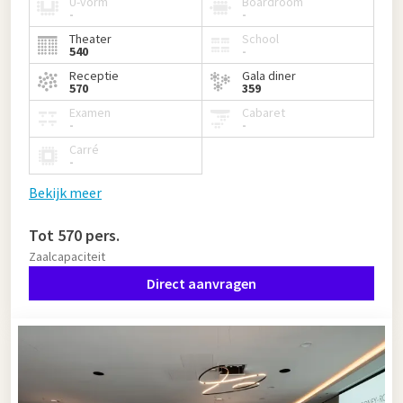
U-vorm
Boardroom
-
-
Theater
School
540
-
Receptie
Gala diner
570
359
Examen
Cabaret
-
-
Carré
-
Bekijk meer
Tot 570 pers.
Zaalcapaciteit
Direct aanvragen