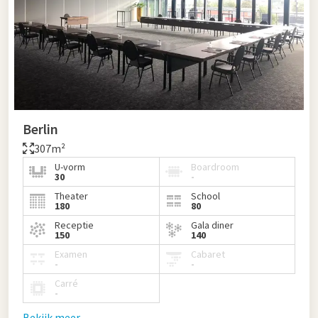
Berlin
307m²
U-vorm
Boardroom
30
-
Theater
School
180
80
Receptie
Gala diner
150
140
Examen
Cabaret
-
-
Carré
-
Bekijk meer