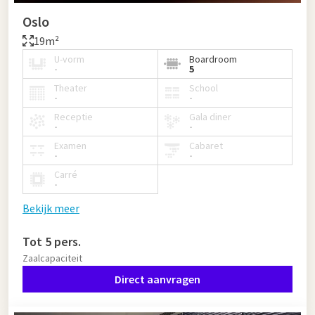
Oslo
19m²
U-vorm
Boardroom
-
5
Theater
School
-
-
Receptie
Gala diner
-
-
Examen
Cabaret
-
-
Carré
-
Bekijk meer
Tot 5 pers.
Zaalcapaciteit
Direct aanvragen