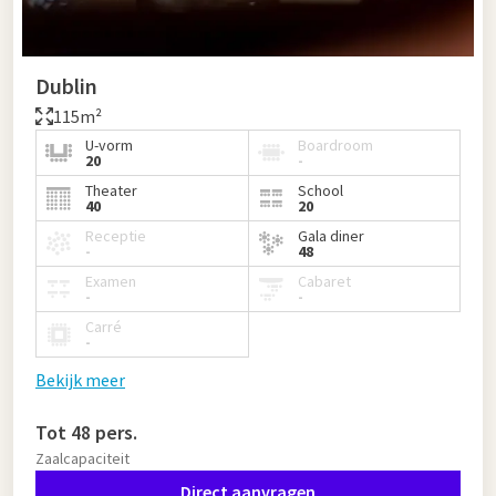
Dublin
115m²
U-vorm
Boardroom
20
-
Theater
School
40
20
Receptie
Gala diner
-
48
Examen
Cabaret
-
-
Carré
-
Bekijk meer
Tot 48 pers.
Zaalcapaciteit
Direct aanvragen