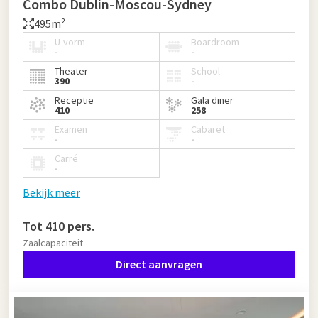
Combo Dublin-Moscou-Sydney
495m²
U-vorm
Boardroom
-
-
Theater
School
390
-
Receptie
Gala diner
410
258
Examen
Cabaret
-
-
Carré
-
Bekijk meer
Tot 410 pers.
Zaalcapaciteit
Direct aanvragen