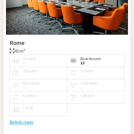
Rome
41m²
U-vorm
Boardroom
-
13
Theater
School
-
-
Receptie
Gala diner
-
-
Examen
Cabaret
-
-
Carré
-
Bekijk meer