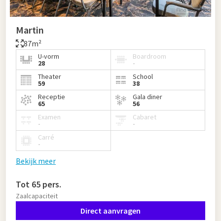
Martin
87m²
U-vorm
Boardroom
28
-
Theater
School
59
38
Receptie
Gala diner
65
56
Examen
Cabaret
-
-
Carré
-
Bekijk meer
Tot 65 pers.
Zaalcapaciteit
Direct aanvragen