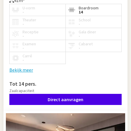
41m²
U-vorm
Boardroom
-
14
Theater
School
-
-
Receptie
Gala diner
-
-
Examen
Cabaret
-
-
Carré
-
Bekijk meer
Tot 14 pers.
Zaalcapaciteit
Direct aanvragen