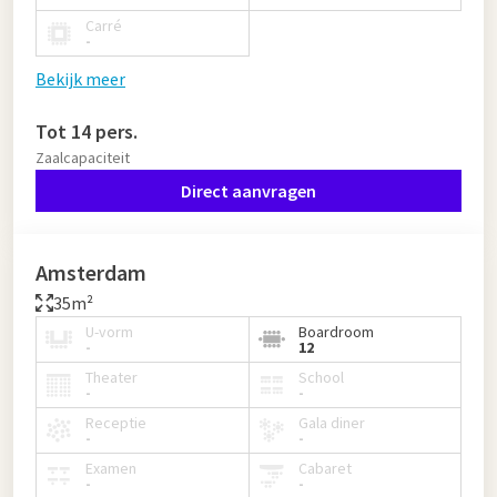
Carré
-
Bekijk meer
Tot 14 pers.
Zaalcapaciteit
Direct aanvragen
Amsterdam
35m²
U-vorm
Boardroom
-
12
Theater
School
-
-
Receptie
Gala diner
-
-
Examen
Cabaret
-
-