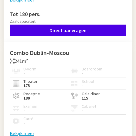
Tot 180 pers.
Zaalcapaciteit
Direct aanvragen
Combo Dublin-Moscou
241m²
U-vorm
Boardroom
-
-
Theater
School
175
-
Receptie
Gala diner
180
115
Examen
Cabaret
-
-
Carré
-
Bekijk meer