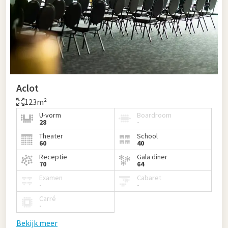
Aclot
123m²
U-vorm
Boardroom
28
-
Theater
School
60
40
Receptie
Gala diner
70
64
Examen
Cabaret
-
-
Carré
-
Bekijk meer