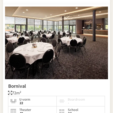
Bornival
72m²
U-vorm
Boardroom
22
-
Theater
School