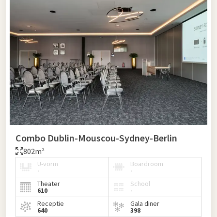
Combo Dublin-Mouscou-Sydney-Berlin
802m²
U-vorm
Boardroom
-
-
Theater
School
610
-
Receptie
Gala diner
640
398