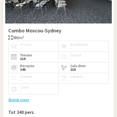
Combo Moscou-Sydney
380m²
U-vorm
Boardroom
-
-
Theater
School
319
-
Receptie
Gala diner
340
210
Examen
Cabaret
-
-
Carré
-
Bekijk meer
Tot 340 pers.