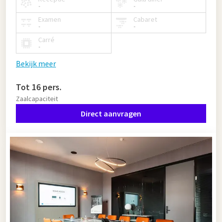
-
-
Examen
Cabaret
-
-
Carré
-
Bekijk meer
Tot 16 pers.
Zaalcapaciteit
Direct aanvragen