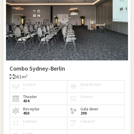
Combo Sydney-Berlin
561m²
U-vorm
Boardroom
-
-
Theater
School
434
-
Receptie
Gala diner
450
290
Examen
Cabaret
-
-
Carré