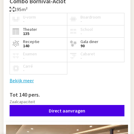
Combo Bornival-Aclot
195m²
U-vorm
Boardroom
-
-
Theater
School
135
-
Receptie
Gala diner
140
90
Examen
Cabaret
-
-
Carré
-
Bekijk meer
Tot 140 pers.
Zaalcapaciteit
Direct aanvragen