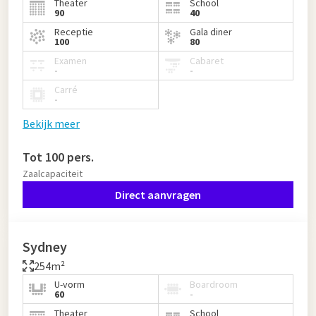
Theater
School
90
40
Receptie
Gala diner
100
80
Examen
Cabaret
-
-
Carré
-
Bekijk meer
Tot 100 pers.
Zaalcapaciteit
Direct aanvragen
Sydney
254m²
U-vorm
Boardroom
60
-
Theater
School