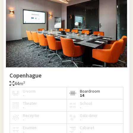
Copenhague
44m²
U-vorm
Boardroom
-
14
Theater
School
-
-
Receptie
Gala diner
-
-
Examen
Cabaret
-
-