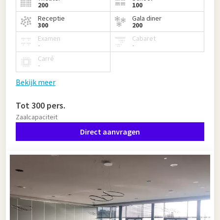
200
100
Receptie
Gala diner
300
200
Examen
Cabaret
-
-
Carré
-
Bekijk meer
Tot 300 pers.
Zaalcapaciteit
Direct aanvragen