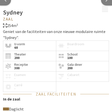
MENU
Sydney
ZAAL
254m²
Geniet van de faciliteiten van onze nieuwe modulaire ruimte
"Sydney".
U-vorm
Boardroom
60
-
Theater
School
200
100
Receptie
Gala diner
300
200
Examen
Cabaret
-
-
Carré
-
ZAAL FACILITEITEN
In de zaal
Daglicht