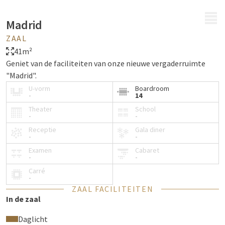
MENU
Madrid
ZAAL
41m²
Geniet van de faciliteiten van onze nieuwe vergaderruimte
"Madrid".
U-vorm
Boardroom
-
14
Theater
School
-
-
Receptie
Gala diner
-
-
Examen
Cabaret
-
-
Carré
-
ZAAL FACILITEITEN
In de zaal
Daglicht