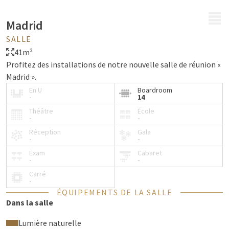
MENU
Madrid
SALLE
41m²
Profitez des installations de notre nouvelle salle de réunion «
Madrid ».
En U
Boardroom
-
14
Théâtre
École
-
-
Réception
Gala
-
-
Exam
Cabaret
-
-
Carré
-
ÉQUIPEMENTS DE LA SALLE
Dans la salle
Lumière naturelle