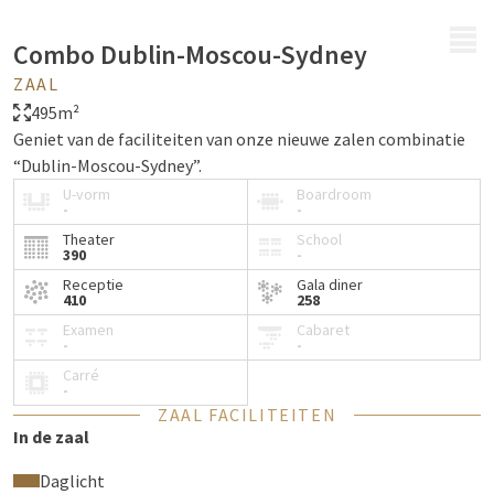
MENU
Combo Dublin-Moscou-Sydney
ZAAL
495m²
Geniet van de faciliteiten van onze nieuwe zalen combinatie
“Dublin-Moscou-Sydney”.
U-vorm
Boardroom
-
-
Theater
School
390
-
Receptie
Gala diner
410
258
Examen
Cabaret
-
-
Carré
-
ZAAL FACILITEITEN
In de zaal
Daglicht