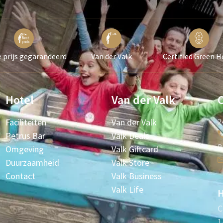
 prijs gegarandeerd
Van der Valk
Certified Green H
Hotel
Van der Valk
Faciliteiten
Van der Valk
2
Petrus Bar
Valk Deals
B
Omgeving
Valk Giftcard
Duurzaamheid
Valk Store
Contact
Valk Business
Valk Life
H
C
1