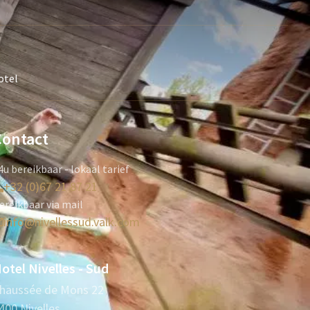
otel
Contact
4u bereikbaar - lokaal tarief
+32 (0)67 21 87 21
ereikbaar via mail
info@nivellessud.valk.com
otel Nivelles - Sud
haussée de Mons 22
400 Nivelles