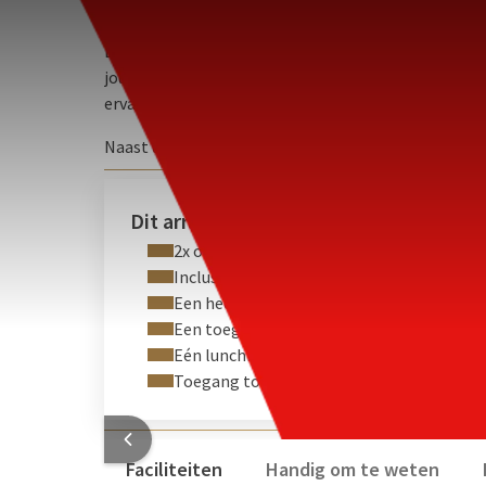
ARRANGEMENT
Lachen, loops en warme momenten van gezinsontspan
jou! Het Van der Valk Hotel Nijvel-Sud biedt u, in 
ervaring op een steenworp afstand van uw huis!
Naast de inbegrepen pakketitems, kan een 3-gangen
UW A
toegangsticket voor het Aqualibi (aquapark) optio
van respectievelijk 55€ en 17,5 € per persoon. Extra
Dit arrangement is inclusief:
2x overnachting in een comfort of execut
Inclusief ontbijt
Een heerlijke welkomstcocktail per perso
Een toegangsbewijs per persoon voor Wali
Eén lunchbox om mee te nemen p.p.
Toegang tot het zwembad & wellnessrui
HOTEL
Faciliteiten
Handig om te weten