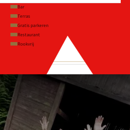
Bar
Terras
Gratis parkeren
Restaurant
Rookvrij
STELDE VRAGEN
der Valk hotels. Of dit arrangement geboekt kan
d