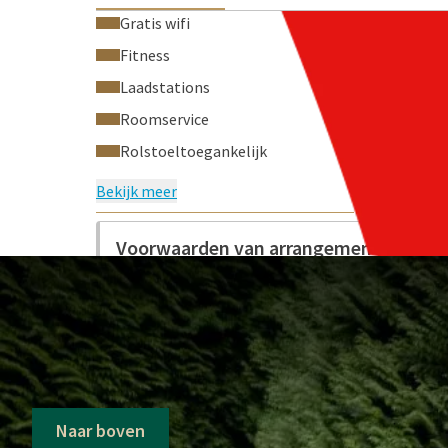
Gratis wifi
Fitness
Laadstations
Roomservice
Rolstoeltoegankelijk
Bekijk meer
VEELGE
Voorwaarden van arrangement
Dit is een speciaal promotiepakket van van 
worden is altijd op basis van beschikbaarhei
Naar boven