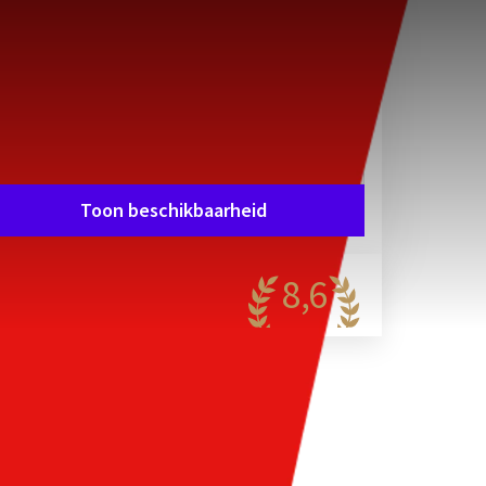
Kamerindeling
1 kamer, 2 personen
Arrangement
HAVE FUN… AND THRILL IN WALIBI!
Verblijfsperiode
Data kiezen
Toon beschikbaarheid
8,6
antastisch
56 reviews