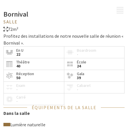
MENU
Bornival
SALLE
72m²
Profitez des installations de notre nouvelle salle de réunion «
Bornival ».
En U
Boardroom
22
-
Théâtre
École
40
24
Réception
Gala
50
39
Exam
Cabaret
-
-
Carré
-
ÉQUIPEMENTS DE LA SALLE
Dans la salle
Lumière naturelle