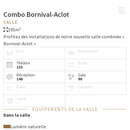
MENU
Combo Bornival-Aclot
SALLE
195m²
Profitez des installations de notre nouvelle salle combinée «
Bornival-Aclot ».
En U
Boardroom
-
-
Théâtre
École
135
-
Réception
Gala
140
90
Exam
Cabaret
-
-
Carré
-
ÉQUIPEMENTS DE LA SALLE
Dans la salle
Lumière naturelle