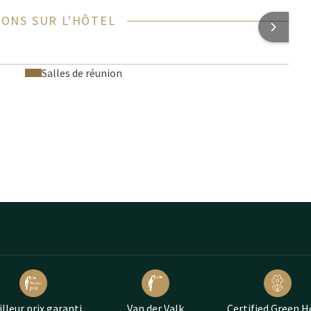
ONS SUR L'HÔTEL
Salles de réunion
lleur prix garanti
Van der Valk
Certified Green H