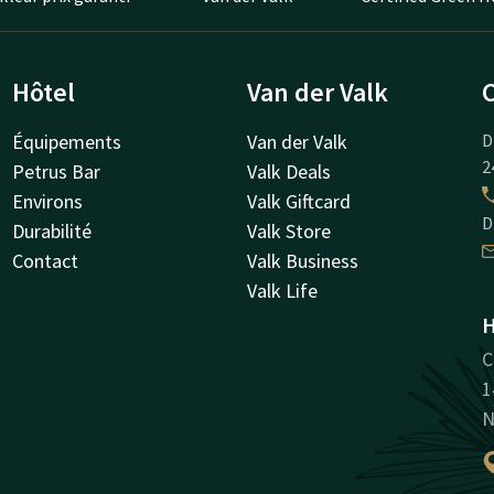
Hôtel
Van der Valk
Équipements
Van der Valk
D
2
Petrus Bar
Valk Deals
Environs
Valk Giftcard
D
Durabilité
Valk Store
Contact
Valk Business
Valk Life
H
C
1
N