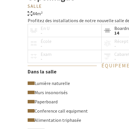
SALLE
44m²
Profitez des installations de notre nouvelle salle 
En U
Board
-
14
École
Récept
-
-
Exam
Cabare
-
-
ÉQUIPEME
Dans la salle
Lumière naturelle
Murs insonorisés
Paperboard
Conference call equipment
Alimentation triphasée