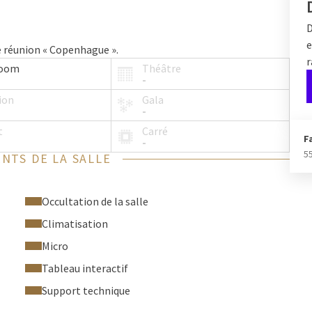
D
e
de réunion « Copenhague ».
r
room
Théâtre
-
ion
Gala
-
t
Carré
F
-
5
NTS DE LA SALLE
Occultation de la salle
Climatisation
Micro
Tableau interactif
Support technique