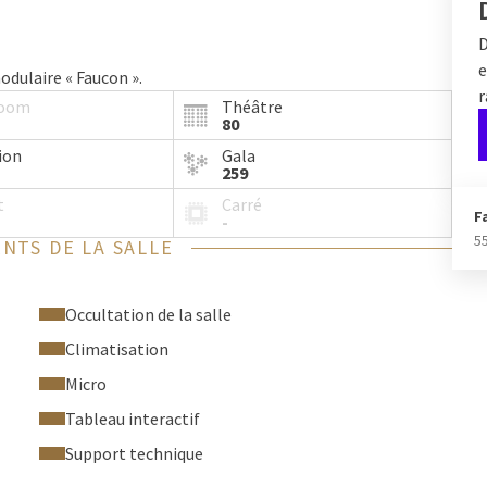
D
e
odulaire « Faucon ».
r
room
Théâtre
80
ion
Gala
259
t
Carré
F
-
5
NTS DE LA SALLE
Occultation de la salle
Climatisation
Micro
Tableau interactif
Support technique