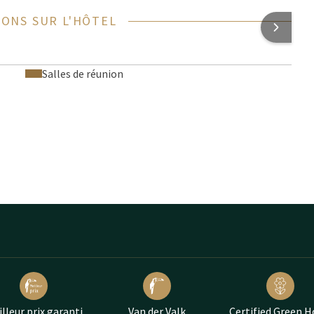
ONS SUR L'HÔTEL
Salles de réunion
lleur prix garanti
Van der Valk
Certified Green H