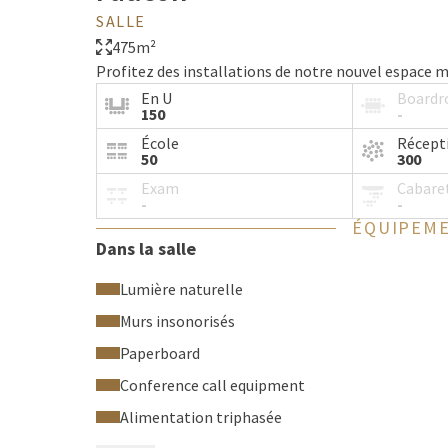
SALLE
475m²
Profitez des installations de notre nouvel espace m
En U
Board
150
-
École
Récept
50
300
Exam
Cabare
-
-
ÉQUIPEME
Dans la salle
Lumière naturelle
Murs insonorisés
Paperboard
Conference call equipment
Alimentation triphasée