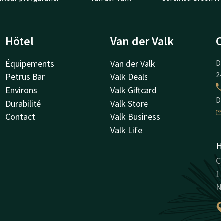
Hôtel
Van der Valk
Équipements
Van der Valk
D
2
Petrus Bar
Valk Deals
Environs
Valk Giftcard
D
Durabilité
Valk Store
Contact
Valk Business
Valk Life
H
C
1
N