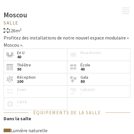
MENU
Moscou
SALLE
126m²
Profitez des installations de notre nouvel espace modulaire «
Moscou ».
En U
Boardroom
40
-
Théâtre
École
90
40
Réception
Gala
100
80
Exam
Cabaret
-
-
Carré
-
ÉQUIPEMENTS DE LA SALLE
Dans la salle
Lumière naturelle