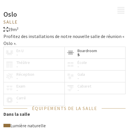
MENU
Oslo
SALLE
19m²
Profitez des installations de notre nouvelle salle de réunion «
Oslo ».
En U
Boardroom
-
5
Théâtre
École
-
-
Réception
Gala
-
-
Exam
Cabaret
-
-
Carré
-
ÉQUIPEMENTS DE LA SALLE
Dans la salle
Lumière naturelle