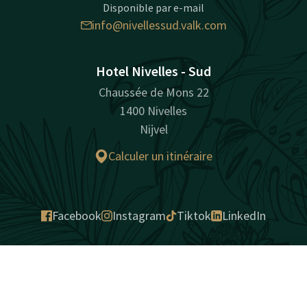
Disponible par e-mail
info@nivellessud.valk.com
Hotel Nivelles - Sud
Chaussée de Mons 22
1400 Nivelles
Nijvel
Calculer un itinéraire
Facebook
Instagram
Tiktok
LinkedIn
naturellement surprenant
Contact
Compte
FR
Sitemap
Privacy
Cookies
Responsabilité
Conditions
Réserver