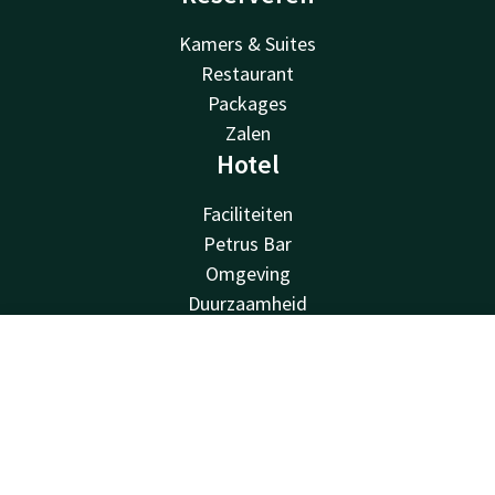
Kamers & Suites
Restaurant
Packages
Zalen
Hotel
Faciliteiten
Petrus Bar
Omgeving
Duurzaamheid
Contact
Van der Valk
Contact
Account
NL
Van der Valk
Boek nu
Valk Deals
Valk Giftcard