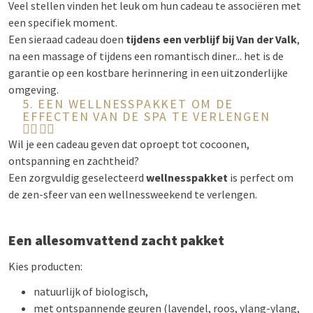
Veel stellen vinden het leuk om hun cadeau te associëren met
een specifiek moment.
Een sieraad cadeau doen
tijdens een verblijf bij Van der Valk
,
na een massage of tijdens een romantisch diner... het is de
garantie op een kostbare herinnering in een uitzonderlijke
omgeving.
5. EEN WELLNESSPAKKET OM DE
EFFECTEN VAN DE SPA TE VERLENGEN
🧖‍♀️🧖‍♂️
Wil je een cadeau geven dat oproept tot cocoonen,
ontspanning en zachtheid?
Een zorgvuldig geselecteerd
wellnesspakket
is perfect om
de zen-sfeer van een wellnessweekend te verlengen.
Een allesomvattend zacht pakket
Kies producten:
natuurlijk of biologisch,
met ontspannende geuren (lavendel, roos, ylang-ylang,