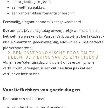
een vrij bedrag te geven,
een wellnesspakket,
een kant-en-klaar romantisch verblijf.
Eenvoudig, elegant en vooral zeer gewaardeerd.
Kortom:
als je Valentijnsdag onvergetelijk wil maken, blijft
het wellnessweekend bij Van der Valk
veruit
het beste cadeau-
idee. Romantisch, gedenkwaardig, alles-in-één... het perfecte
plezier voor twee.
2. EEN GASTRONOMISCHE DOOS OM TE
DELEN: DE VIERING VAN DE ZINTUIGEN 🍾
Als je liever Valentijnsdag thuis viert of de ervaring na je
verblijf wilt verlengen, is een
culinair luxe pakket
een
verfijnd en intiem idee.
Voor liefhebbers van goede dingen
Denk aan een pakket met:
een fles champagne of goede wijn,