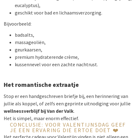
eucalyptus),
geschikt voor bad en lichaamsverzorging.
Bijvoorbeeld:
badsalts,
massageoliën,
geurkaarsen,
premium hydraterende crème,
kussennevel voor een zachte nachtrust.
Het romantische extraatje
Stop er een handgeschreven briefje bij, een herinnering van
jullie als koppel, of zelfs een geprinte uitnodiging voor jullie
wellnessverblijf bij Van der Valk
.
Het is simpel, maar enorm effectief.
CONCLUSIE: VOOR VALENTIJNSDAG GEEF
JE EEN ERVARING DIE ERTOE DOET ❤️
Het perfecte cadeau voor Valentijn vinden is niet alleen een