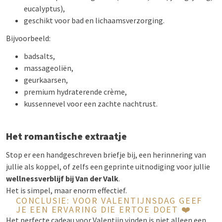
eucalyptus),
geschikt voor bad en lichaamsverzorging.
Bijvoorbeeld:
badsalts,
massageoliën,
geurkaarsen,
premium hydraterende crème,
kussennevel voor een zachte nachtrust.
Het romantische extraatje
Stop er een handgeschreven briefje bij, een herinnering van
jullie als koppel, of zelfs een geprinte uitnodiging voor jullie
wellnessverblijf bij Van der Valk
.
Het is simpel, maar enorm effectief.
CONCLUSIE: VOOR VALENTIJNSDAG GEEF
JE EEN ERVARING DIE ERTOE DOET ❤️
Het perfecte cadeau voor Valentijn vinden is niet alleen een