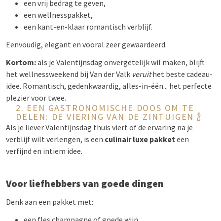
een vrij bedrag te geven,
een wellnesspakket,
een kant-en-klaar romantisch verblijf.
Eenvoudig, elegant en vooral zeer gewaardeerd.
Kortom:
als je Valentijnsdag onvergetelijk wil maken, blijft
het wellnessweekend bij Van der Valk
veruit
het beste cadeau-
idee. Romantisch, gedenkwaardig, alles-in-één... het perfecte
plezier voor twee.
2. EEN GASTRONOMISCHE DOOS OM TE
DELEN: DE VIERING VAN DE ZINTUIGEN 🍾
Als je liever Valentijnsdag thuis viert of de ervaring na je
verblijf wilt verlengen, is een
culinair luxe pakket
een
verfijnd en intiem idee.
Voor liefhebbers van goede dingen
Denk aan een pakket met:
een fles champagne of goede wijn,