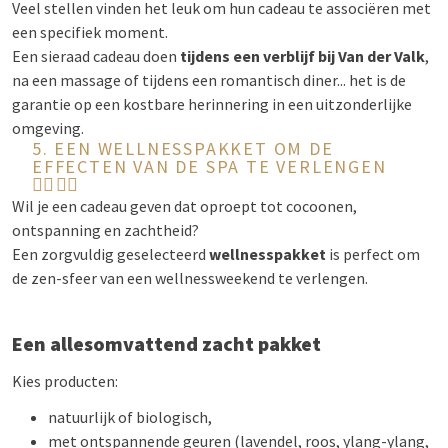
Veel stellen vinden het leuk om hun cadeau te associëren met
een specifiek moment.
Een sieraad cadeau doen
tijdens een verblijf bij Van der Valk
,
na een massage of tijdens een romantisch diner... het is de
garantie op een kostbare herinnering in een uitzonderlijke
omgeving.
5. EEN WELLNESSPAKKET OM DE
EFFECTEN VAN DE SPA TE VERLENGEN
🧖‍♀️🧖‍♂️
Wil je een cadeau geven dat oproept tot cocoonen,
ontspanning en zachtheid?
Een zorgvuldig geselecteerd
wellnesspakket
is perfect om
de zen-sfeer van een wellnessweekend te verlengen.
Een allesomvattend zacht pakket
Kies producten:
natuurlijk of biologisch,
met ontspannende geuren (lavendel, roos, ylang-ylang,