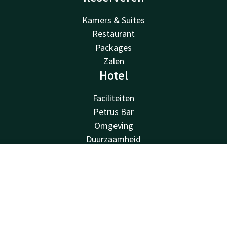
Kamers & Suites
Restaurant
Packages
Zalen
Hotel
Faciliteiten
Petrus Bar
Omgeving
Duurzaamheid
Contact
Van der Valk
Contact
Account
NL
Van der Valk
Boek nu
Valk Deals
Valk Giftcard