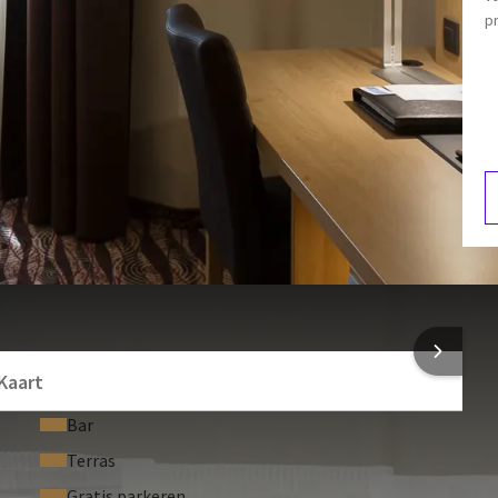
Koffie- en theefaciliteiten
pr
Smart-tv
Telefoon
eslag)
F
5
 INFORMATIE
Kaart
Bar
Terras
Gratis parkeren