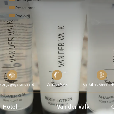
Restaurant
Rookvrij
 prijs gegarandeerd
Van der Valk
Certified Green H
Hotel
Van der Valk