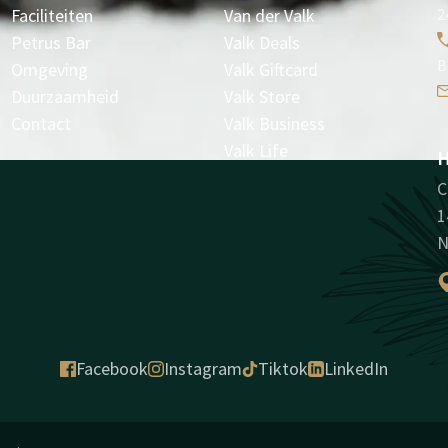
Faciliteiten
Van der Valk
2
Petrus Bar
Valk Deals
B
Omgeving
Valk Giftcard
Duurzaamheid
Valk Store
Contact
Valk Business
Valk Life
H
C
1
N
Facebook
Instagram
Tiktok
LinkedIn