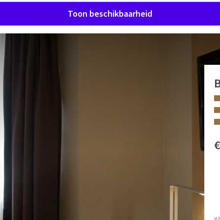
Toon beschikbaarheid
le Bed
t en uitgerust met:
FACILITEITEN
Douche
Föhn
v