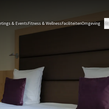
tings & Events
Fitness & Wellness
Faciliteiten
Omgeving
Me