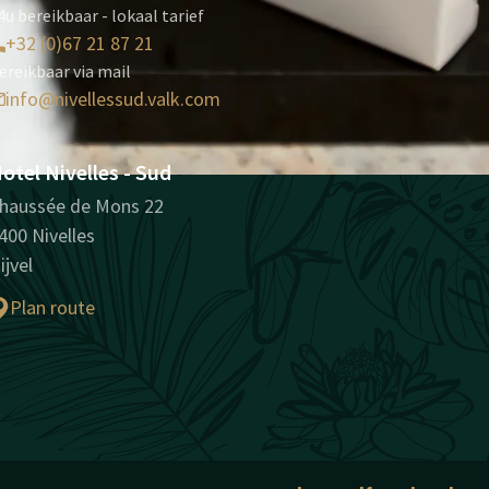
4u bereikbaar - lokaal tarief
+32 (0)67 21 87 21
ereikbaar via mail
info@nivellessud.valk.com
otel Nivelles - Sud
haussée de Mons 22
400 Nivelles
ijvel
Plan route