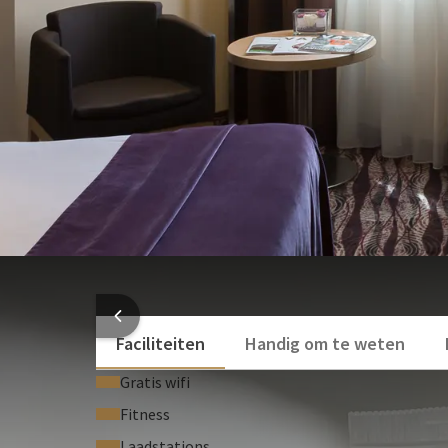
Cosmetica spiegel
Haardroger
Bureau
Room-service
Wasservice
Kluis
Geniet van onze wellnessfaciliteiten (€15 to
Bekijk meer
HOTEL
Faciliteiten
Handig om te weten
Gratis wifi
Fitness
Laadstations