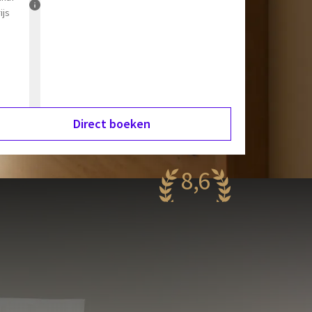
ijs
Direct boeken
8,6
antastisch
56 reviews