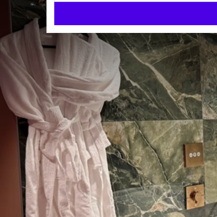
Suite Cosy
SUITES
32m²
Kingsizebed
Regendouche
Check-in v.a. 14:30 uur
Check-uit tot 11:30 uur
Of het nu voor je huwelijksreis is of gewoon voor 
beschikking.
Geopend in december 2024.
Naast de standaard uitrusting en de regelbare sfee
KAMER 
personen en is uitgerust met :
Kingsizebed
Een moderne open badkamer met bubbelbad en re
Badjassen