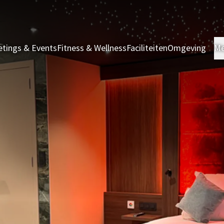
tings & Events
Fitness & Wellness
Faciliteiten
Omgeving
Me