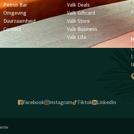
Petrus Bar
Valk Deals
B
Omgeving
Valk Giftcard
Duurzaamheid
Valk Store
Contact
Valk Business
Valk Life
H
C
1
N
Facebook
Instagram
Tiktok
LinkedIn
antie