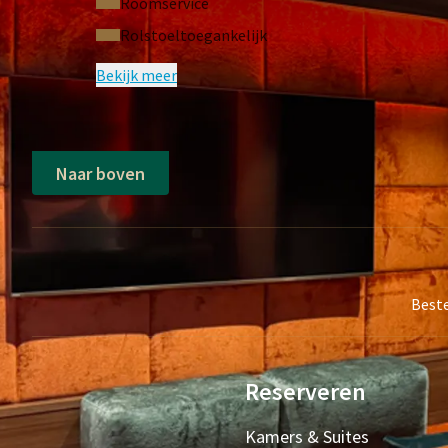
Roomservice
Rolstoeltoegankelijk
Bekijk meer
Naar boven
Beste
Reserveren
Kamers & Suites