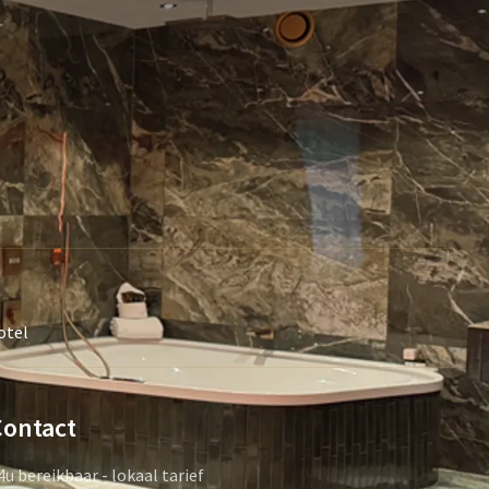
otel
Contact
4u bereikbaar - lokaal tarief