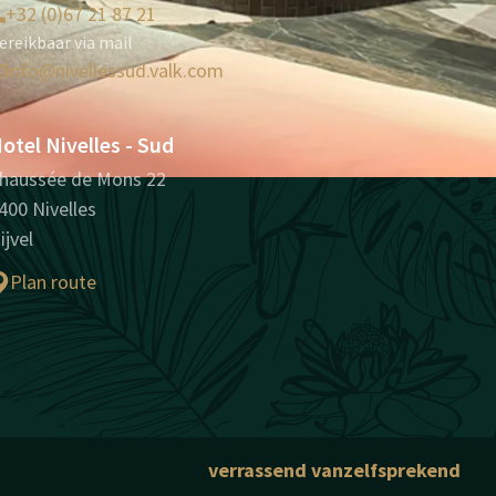
+32 (0)67 21 87 21
ereikbaar via mail
info@nivellessud.valk.com
otel Nivelles - Sud
haussée de Mons 22
400 Nivelles
ijvel
Plan route
verrassend vanzelfsprekend