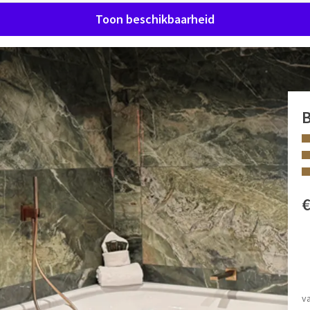
Toon beschikbaarheid
een moment van ontspanning, onze Cosy Suite staat tot je
rverlichting, biedt het een groot bubbelbad voor twee
FACILITEITEN
Regendouche
gendouche
v
Slippers