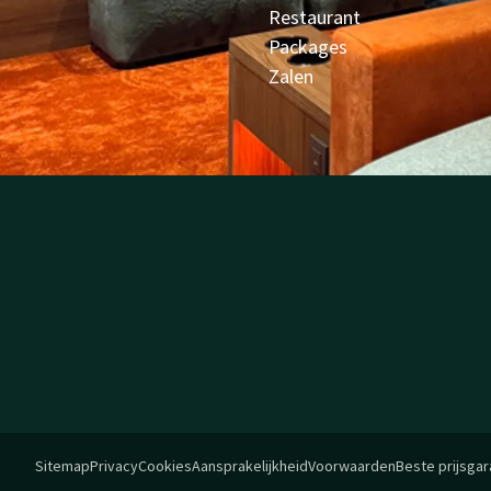
Restaurant
Packages
Zalen
Sitemap
Privacy
Cookies
Aansprakelijkheid
Voorwaarden
Beste prijsgar