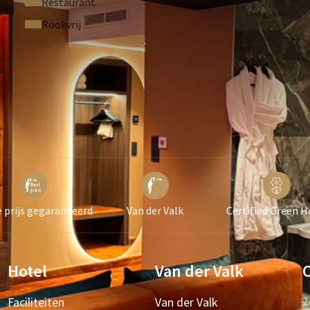
Restaurant
Rookvrij
 prijs gegarandeerd
Van der Valk
Certified Green H
Hotel
Van der Valk
Faciliteiten
Van der Valk
2