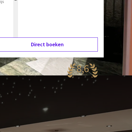
ijs
Direct boeken
8,6
antastisch
56 reviews