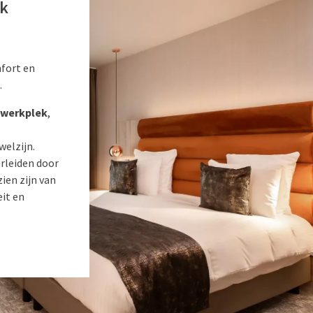
jk
fort en
.
 werkplek
,
welzijn.
verleiden door
ien zijn van
eit en