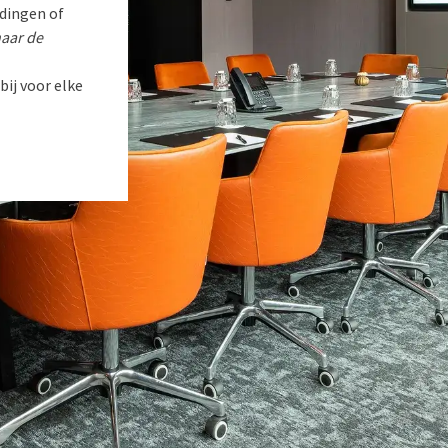
idingen of
naar de
ij voor elke