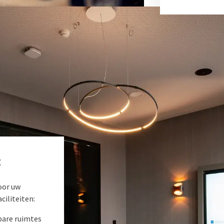
t
voor uw
ciliteiten:
are ruimtes