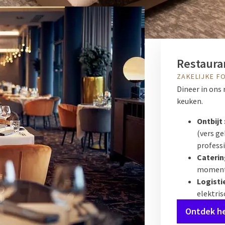
Restauran
ZAKELIJKE F
Dineer in ons 
keuken.
Ontbijt 
(vers ge
professi
Caterin
moment 
Logistie
elektris
Ontdek he