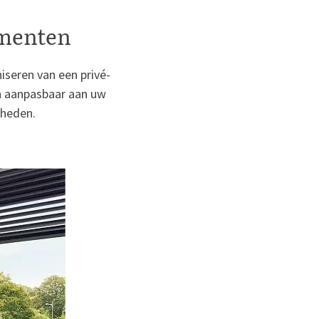
ementen
E
niseren van een privé-
en aanpasbaar aan uw
kheden.