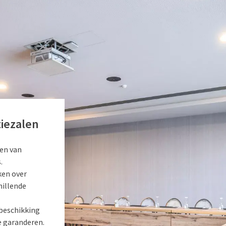
tiezalen
ren van
.
ken over
hillende
beschikking
e garanderen.