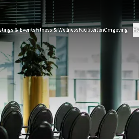
tings & Events
Fitness & Wellness
Faciliteiten
Omgeving
Me