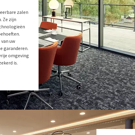
leerbare zalen
 Ze zijn
echnologieën
behoeften.
e van uw
te garanderen.
vrije omgeving
ekerd is.