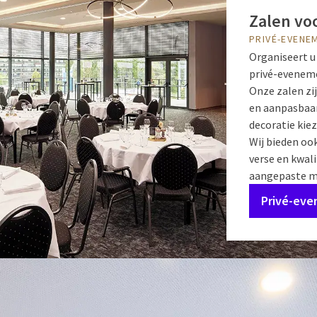
Zalen vo
PRIVÉ-EVENE
Organiseert u
privé-evenem
Onze zalen zi
en aanpasbaar
decoratie kie
Wij bieden oo
verse en kwali
aangepaste m
Privé-ev