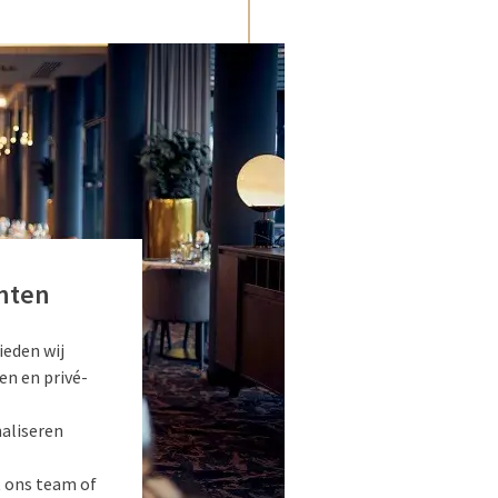
nten
ieden wij
en en privé-
naliseren
 ons team of