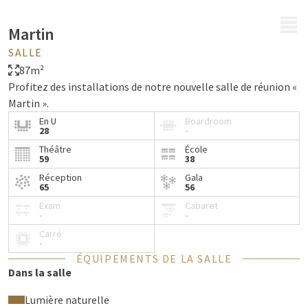
MENU
Martin
SALLE
87m²
Profitez des installations de notre nouvelle salle de réunion «
Martin ».
En U
Boardroom
28
-
Théâtre
École
59
38
Réception
Gala
65
56
Exam
Cabaret
-
-
Carré
-
ÉQUIPEMENTS DE LA SALLE
Dans la salle
Lumière naturelle