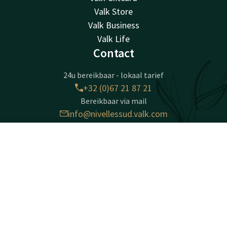
Valk Store
Valk Business
Valk Life
Contact
24u bereikbaar - lokaal tarief
+32 (0)67 21 87 21
Bereikbaar via mail
info@nivellessud.valk.com
Contact
Account
NL
Hotel Nivelles - Sud
Chaussée de Mons 22
Boek nu
1400 Nivelles
Nijvel
Plan route